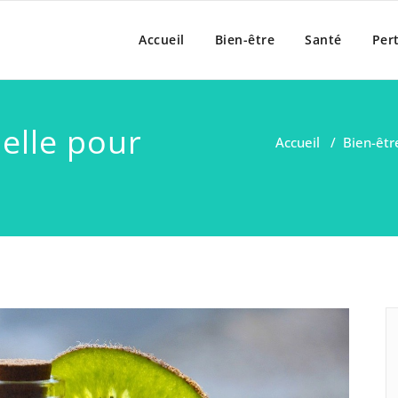
anté des Guillemins
Accueil
Bien-être
Santé
Per
ielle pour
Accueil
/
Bien-êtr