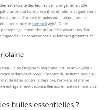
dier est extraite des feuilles de l’oranger amer. Elle
quilibrantes qui harmonisent les émotions et guérissent
er est un antistress très puissant. Il rééquilibre les
de lutter contre le
sommeil
agité. On le
l possède également des propriétés rassurantes. Par
grain bigaradier ne convient pas aux femmes gestantes et
rjolaine
e à coquille ou Origanum majorana, est un anxiolytique
priétés sédatives et rééquilibrantes du système nerveux.
ermet de lutter contre la déprime, l’anxiété, et même
laine est également déconseillée aux enfants de moins de
es huiles essentielles ?