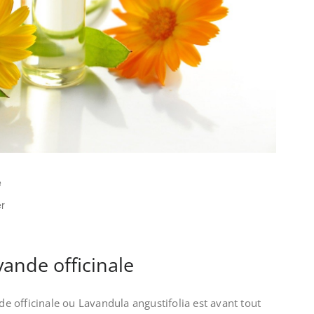
e
er
vande officinale
nde officinale ou Lavandula angustifolia est avant tout