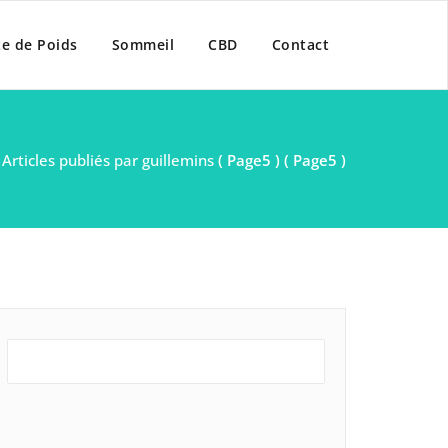
te de Poids
Sommeil
CBD
Contact
/
Articles publiés par guillemins
( Page5 ) ( Page5 )