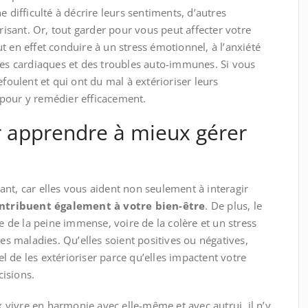
e difficulté à décrire leurs sentiments, d’autres
orisant. Or, tout garder pour vous peut affecter votre
t en effet conduire à un stress émotionnel, à l’anxiété
ies cardiaques et des troubles auto-immunes. Si vous
efoulent et qui ont du mal à extérioriser leurs
pour y remédier efficacement.
 apprendre à mieux gérer
nt, car elles vous aident non seulement à interagir
ntribuent également à votre bien-être
. De plus, le
de la peine immense, voire de la colère et un stress
 maladies. Qu’elles soient positives ou négatives,
iel de les extérioriser parce qu’elles impactent votre
isions.
vivre en harmonie avec elle-même et avec autrui, il n’y