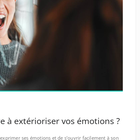
à extérioriser vos émotions ?
’exprimer ses émotions et de s’ouvrir facilement à son