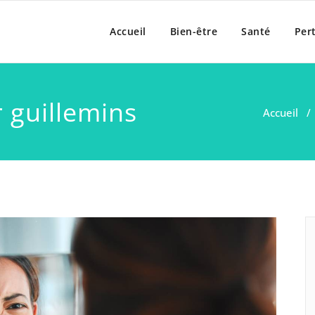
anté des Guillemins
Accueil
Bien-être
Santé
Per
r
guillemins
Accueil