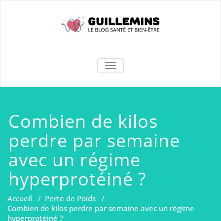
Skip
to
content
Le Blog santé
AFFICHER/MASQUER
LA
des
NAVIGATION
Guillemins
Combien de kilos
perdre par semaine
avec un régime
hyperprotéiné ?
Accueil
/
Perte de Poids
/
Combien de kilos perdre par semaine avec un régime
hyperprotéiné ?