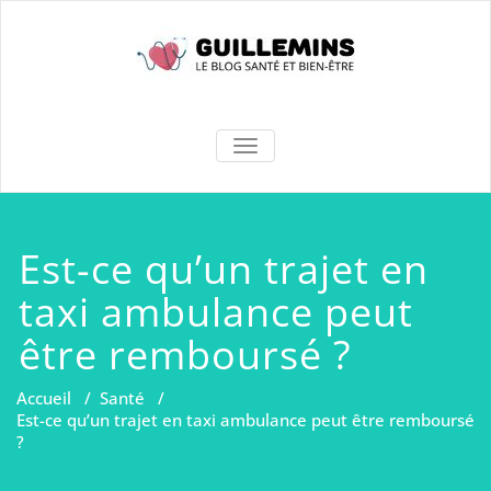
Skip
to
content
Le Blog santé
AFFICHER/MASQUER
LA
des
NAVIGATION
Guillemins
Est-ce qu’un trajet en
taxi ambulance peut
être remboursé ?
Accueil
/
Santé
/
Est-ce qu’un trajet en taxi ambulance peut être remboursé
?